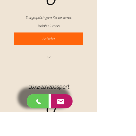
Erstgespräch zum Kennenlernen
Valable 1 mois
Acheter
Beratungstermin 45 min.
10xBetriebssport
0€
€
0
Valable 12 mois