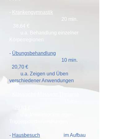
-
Krankengymnastik
20 min.
38,64 €
u.a. Behandlung einzelner
Körperregionen
-
Übungsbehandlung
10 min.
20,70 €
u.a. Zeigen und Üben
verschiedener Anwendungen
-
Klassische Massage Therapie
15 min.
29,81 €
u.a. Muskellockerungen,
Triggerpointbehandlungen
-
Hausbesuch
im Aufbau