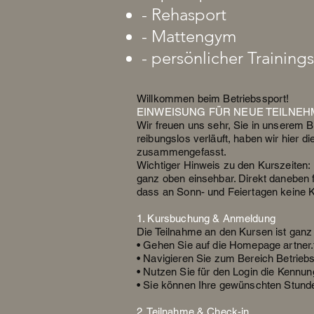
- Rehasport
- Mattengym
- persönlicher Training
Willkommen beim Betriebssport!
EINWEISUNG FÜR NEUE TEILNEH
Wir freuen uns sehr, Sie in unserem 
reibungslos verläuft, haben wir hier d
zusammengefasst.
Wichtiger Hinweis zu den Kurszeiten: 
ganz oben einsehbar. Direkt daneben f
dass an Sonn- und Feiertagen keine Ku
1. Kursbuchung & Anmeldung
Die Teilnahme an den Kursen ist ganz 
• Gehen Sie auf die Homepage artner.t
• Navigieren Sie zum Bereich Betrieb
• Nutzen Sie für den Login die Kennu
• Sie können Ihre gewünschten Stund
2. Teilnahme & Check-in