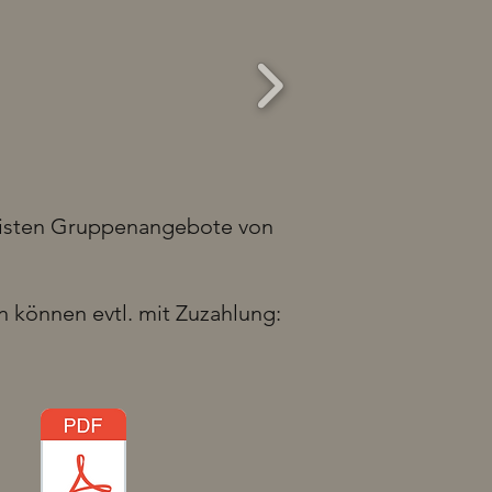
meisten Gruppenangebote von
n können evtl. mit Zuzahlung: