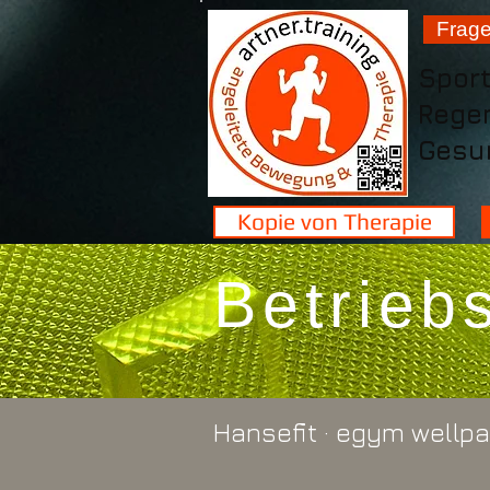
Frag
Spor
Rege
Gesun
Kopie von Therapie
Betrieb
Hansefit · egym wellpa