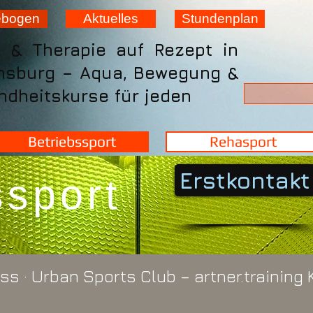
ebogen
Aktuelles
Stundenplan
t & Therapie auf Rezept in
nsburg – Aqua, Bewegung &
dheitskurse für jeden
Betriebssport
Rehasport
Erstkontakt
ssport
ss · Urban Sports Club – artner.training 