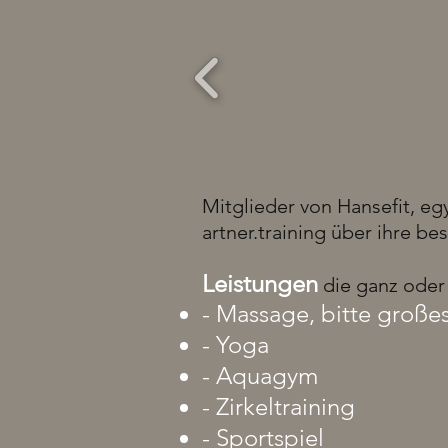
Mitglieder von Hansefit, 
artner.training über ihre b
Leistungen
die ganz oder 
- Massage, bitte groß
- Yoga
- Aquagym
- Zirkeltraining
- Sportspiel