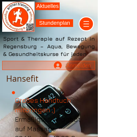
Aktuelles
Stundenplan
Sport & Therapie auf Rezept in
Regensburg – Aqua, Bewegung
& Gesundheitskurse für jeden
Anmelden
Hansefit
Großes Handtuch
mitbringen ;)
Ermäßigtes Angebot
auf Massage: