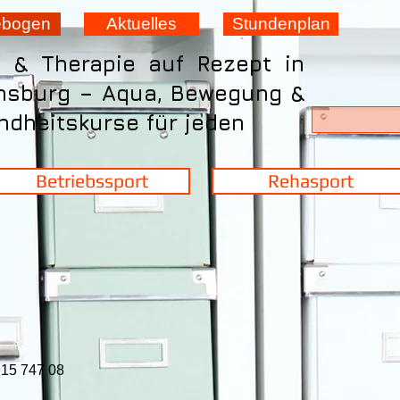
ebogen
Aktuelles
Stundenplan
t & Therapie auf Rezept in
nsburg – Aqua, Bewegung &
dheitskurse für jeden
Betriebssport
Rehasport
15 747 08