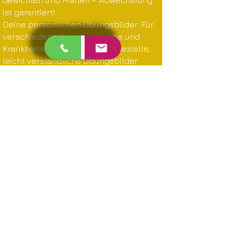
Gewichten und Matten – Abwechslung
ist garantiert!
Deine persönlichen Übungsbilder: Für
verschiedene Körperbereiche und
Krankheitsbilder haben wir spezielle,
leicht verständliche Übungsbilder
entwickelt. Du bekommst deine
passenden Übungen ausgedruckt für
Zuhause mit und hast als Mitglied
jederzeit auch online Zugriff darauf.
Lernen für den Alltag: Wir zeigen dir, wie
du die Übungen mit einfachsten Mitteln
ganz unkompliziert in deinen eigenen
vier Wänden fortführen kannst.
Perfekt abgestimmt –
besonders bei chronischen