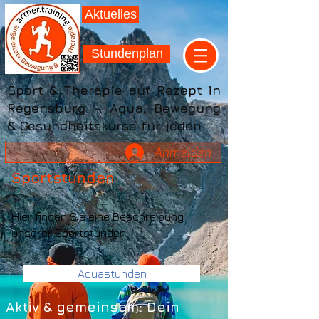
Aktuelles
Stundenplan
Sport & Therapie auf Rezept in
Regensburg – Aqua, Bewegung
& Gesundheitskurse für jeden
Anmelden
Sportstunden
Hier finden Sie eine Beschreibung
unserer Sportstunden
Aquastunden
Aktiv & gemeinsam: Dein