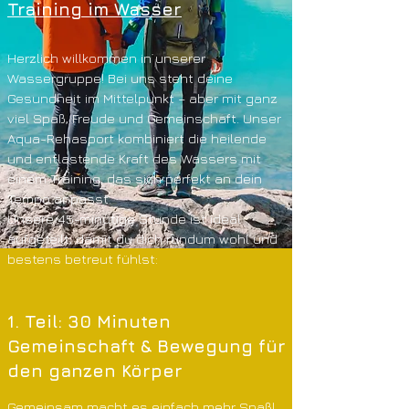
Training im Wasser
Herzlich willkommen in unserer
Wassergruppe! Bei uns steht deine
Gesundheit im Mittelpunkt – aber mit ganz
viel Spaß, Freude und Gemeinschaft. Unser
Aqua-Rehasport kombiniert die heilende
und entlastende Kraft des Wassers mit
einem Training, das sich perfekt an dein
Tempo anpasst.
Unsere 45-minütige Stunde ist ideal
aufgeteilt, damit du dich rundum wohl und
bestens betreut fühlst:
1. Teil: 30 Minuten
Gemeinschaft & Bewegung für
den ganzen Körper
Gemeinsam macht es einfach mehr Spaß!