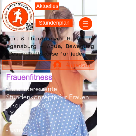
Aktuelles
Stundenplan
Sport & Therapie auf Rezept in
Regensburg – Aqua, Bewegung
& Gesundheitskurse für jeden
Anmelden
Frauenfitness
Viele interessante
Stundenkonzepte für Frauen.
- Aquastunden
- Yoga
- Pilates
- uvm.