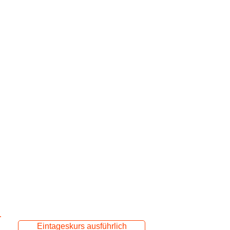
Beinhaltet:
- Trainingsplan
+
- Personaltraining
- üben der Trainingsaufgaben
- 2 Gruppentrainings
- individuelles Einzeltraining
- Variationen üben
- Vermittlung von:
- Krankheitshintergründen
- Therapiemöglichkeiten
- Alltagstempfehlungen
Eintageskurs ausführlich