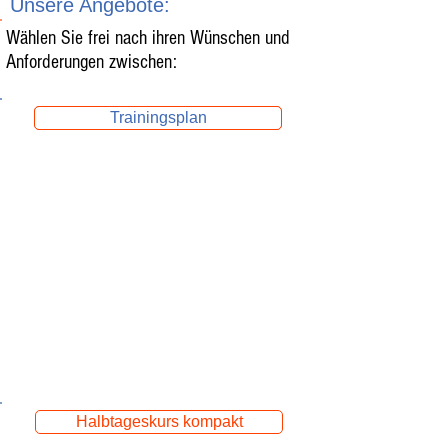
Unsere Angebote:
Wählen Sie frei nach ihren Wünschen und
Anforderungen zwischen:
Trainingsplan
Button
Beinhaltet:
- Krankheitsverlauf aufnehmen
- Leistungsdiagnostik
- Funktionsdiagnostik
- Trainingsempfehlung
- Trainingsbesprechung
- Trainingsziele festlegen
- Trainingsplan erstellen
Halbtageskurs kompakt