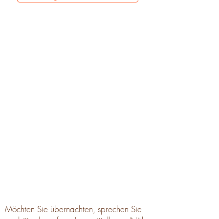
Beinhaltet:
- Halbtagesreha
+
- 1 Trainingsgespräch
- 1 Therapiegespräch
- Wissensvermittlung
- Aufbautraining
- festigen der Trainingsaufgaben
- individuelle und komplexe
Begleiterkrankungen
besprechen und mit in den
Trainingsplan einbeziehen
Möchten Sie übernachten, sprechen Sie