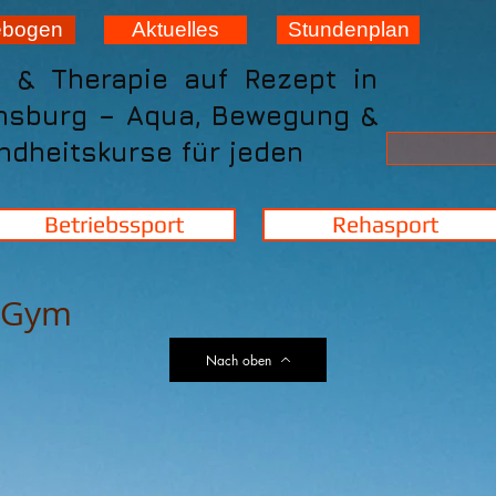
ebogen
Aktuelles
Stundenplan
t & Therapie auf Rezept in
nsburg – Aqua, Bewegung &
dheitskurse für jeden
Betriebssport
Rehasport
& Gym
Nach oben