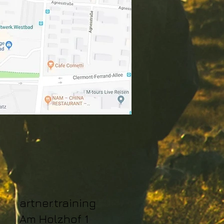
artner.training
Am Holzhof 1