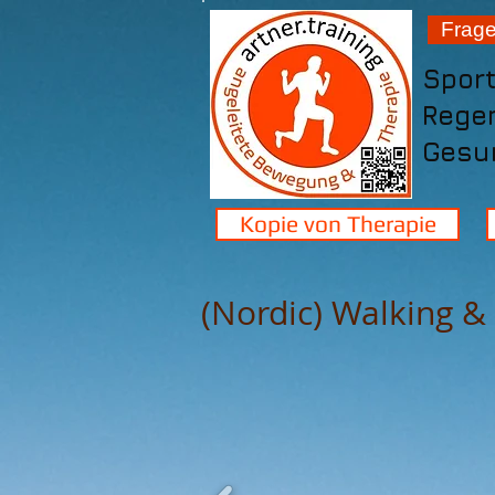
Frag
Spor
Rege
Gesun
Kopie von Therapie
(Nordic) Walking 