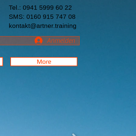
Tel.: 0941 5999 60 22
SMS: 0160 915 747 08
kontakt@artner.training
Anmelden
More