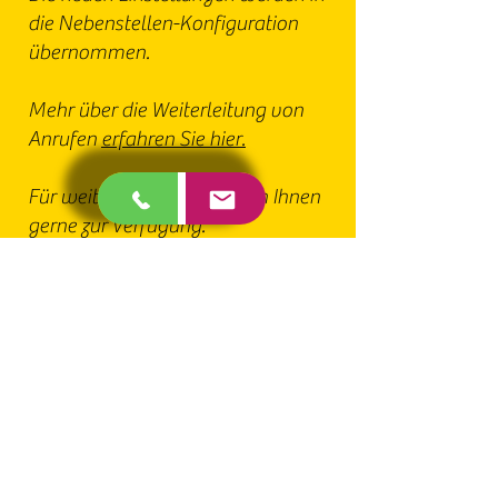
die Nebenstellen-Konfiguration
übernommen.
Mehr über die Weiterleitung von
Anrufen
erfahren Sie hier.
Für weitere Fragen stehe ich Ihnen
gerne zur Verfügung.
Mit freundlichen Grüßen,
Nemanja Popovic
Customer Service & Support
NFON AG
Zielstattstr. 36
D-81379 München