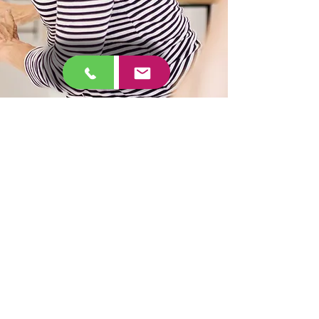
• Alle Krankenkassen &
Rentenversicherungsträger
zugelassen (Rehasport)
• Kooperationspartner: Hansefit · egym
wellpass · Urban Sports Club
• Dezentrale Standorte: Turnhallen &
Schwimmbäder in Regensburg & 20-
km-Umkreis
• Öffnungszeiten: Montag–Freitag 8:30–
20:00 Uhr (kursabhängig)