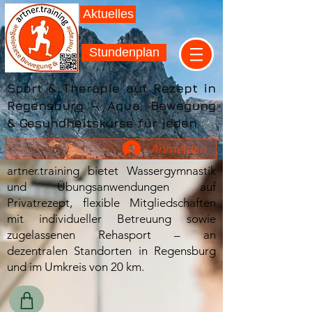
Aktuelles
Stundenplan
Sport & Therapie auf Rezept in
Regensburg – Aqua, Bewegung
& Gesundheitskurse für jeden
Anmelden
artner.training bietet Wassergymnastik
und Übungsanwendungen auf
Privatrezept, flexible Mitgliedschaften
mit individueller Betreuung sowie
zugelassenen Rehasport – an
dezentralen Standorten in Regensburg
und im Umkreis von 20 km.