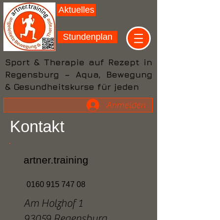
Aktuelles
Stundenplan
Sport & Therapie auf Rezept in
Regensburg – Aqua, Bewegung
& Gesundheitskurse für jeden
Anmelden
Kontakt
artner.training
0160 915 747 08
Am Holzhof 1
93059 Regensburg