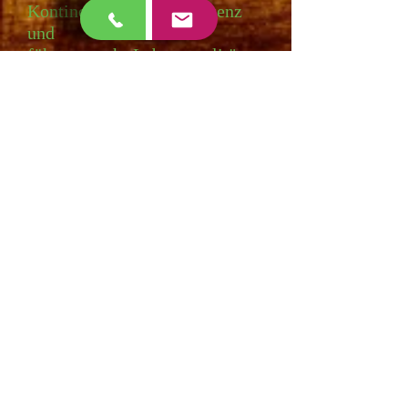
Kontinenz, erhöht die Potenz
und
führt zu mehr Lebensqualität