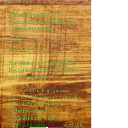
Kursinhalt:
Mattengymnastik und
Gymnastik mit Kleingeräten
und anschließender
progressiver
Muskelentspannung oder
Fantasiereisen
Zur Stärkung von Rumpf und
Beckenboden mit Wirbelsäule
und Oberschenkel
führt zu mehr Energie und
Antrieb, Schmerzlinderung der
Wirbelsäule, fördert das
Selbstbewußtsein,
Organsenkung wird
entgegengewirkt, verbessert die