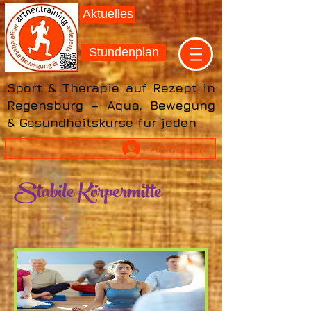
Aktuelles
Stundenplan
Sport & Therapie auf Rezept in
Regensburg – Aqua, Bewegung
& Gesundheitskurse für jeden
Anmelden
Stabile Körpermitte