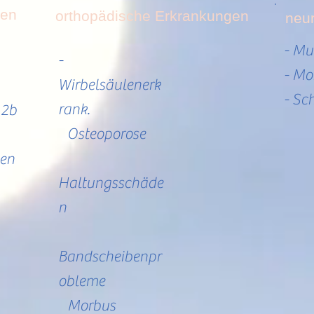
gen
orthopädische Erkrankungen
neu
- Mu
-
- Mo
Wirbelsäulenerk
- Sc
rank.
 2b
Osteoporose
gen
Haltungsschäde
n
Bandscheibenpr
obleme
Morbus