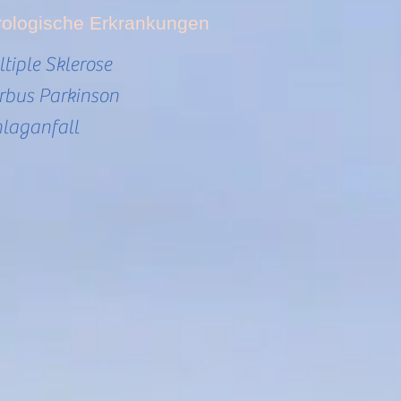
rologische Erkrankungen
ltiple Sklerose
rbus Parkinson
hlaganfall