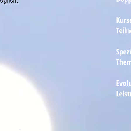
öglich.
Kurs
Teil
Spezi
The
Evolu
Leist