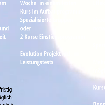
nem
Woche in einem festen
Effek
Kurs im Aufbauprogramm-
Spezialisierte Gruppen
Einz
 und
oder
notw
eit
2 Kurse Einstiegsprogramm
Spezi
Evolution Projekt incl.
Leistungstests
Mehr
mögl
Kurs
ristig
glich.
Dopp