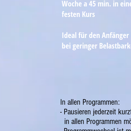
Woche a 45 min. in ei
festen Kurs
Ideal für den Anfänger
bei geringer Belastbark
In allen Programmen:
- Pausieren jederzeit kurzf
in allen Programmen mö