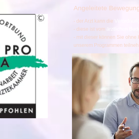
Angeleitete Bewegung
- der Arzt kann die
Verordnun
- diese ist vom
ärztlichen Budg
- mit dieser können Sie ohn
unserem Programmen teilne