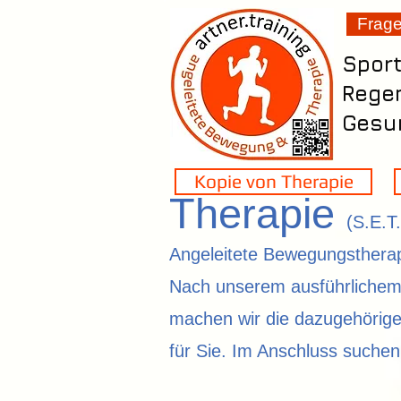
Frag
Spor
Rege
Gesun
Kopie von Therapie
Therapie
(S.E.T
Angeleitete Bewegungstherap
Nach unserem ausführlichem 
machen wir die dazugehörig
für Sie. Im Anschluss suche