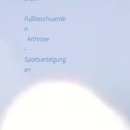
Fußbeschwerde
n
Arthrose
-
Sportverletzung
en