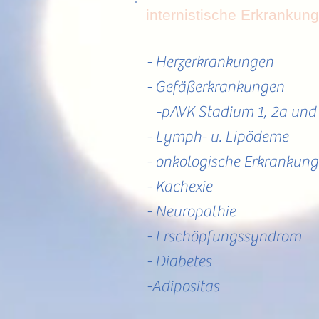
internistische Erkrankun
- Herzerkrankungen
- Gefäßerkrankungen
-pAVK Stadium 1, 2a und
- Lymph- u. Lipödeme
- onkologische Erkrankun
- Kachexie
- Neuropathie
- Erschöpfungssyndrom
- Diabetes
-Adipositas