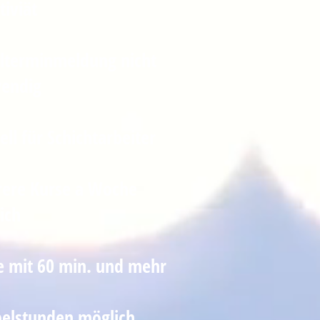
tiviät
elterminmeldung nicht
endig
ell für Schichtarbeiter
ere Kurse a Woche
ich
e mit 60 min. und mehr
elstunden möglich