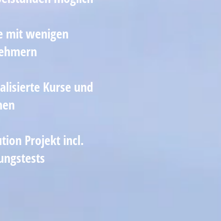
e mit wenigen
nehmern
alisierte Kurse und
men
tion Projekt incl.
ungstests