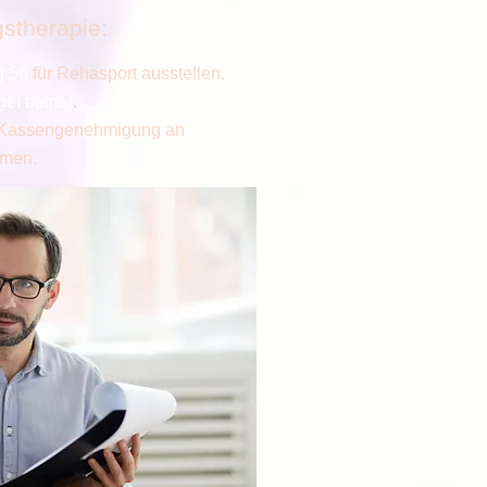
stherapie:
g 56
für Rehasport ausstellen.
et befreit
.
e Kassengenehmigung an
hmen.