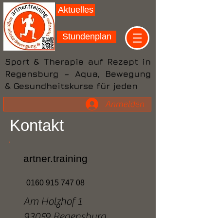
Aktuelles
Stundenplan
Sport & Therapie auf Rezept in
Regensburg – Aqua, Bewegung
& Gesundheitskurse für jeden
Anmelden
Kontakt
artner.training
0160 915 747 08
Am Holzhof 1
93059 Regensburg