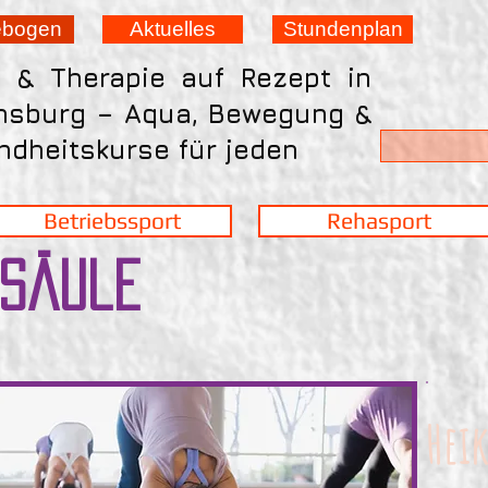
ebogen
Aktuelles
Stundenplan
t & Therapie auf Rezept in
nsburg – Aqua, Bewegung &
dheitskurse für jeden
Betriebssport
Rehasport
lsäule
Hei