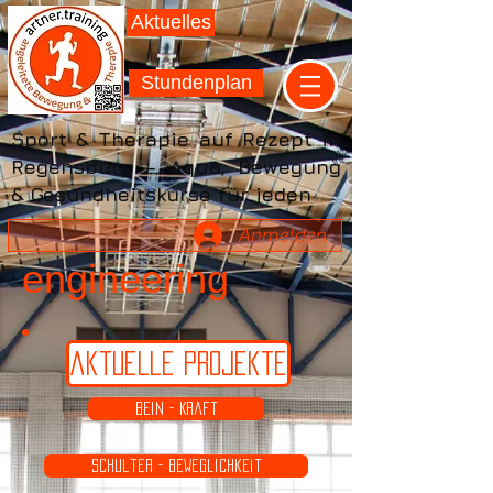
Aktuelles
Stundenplan
Sport & Therapie auf Rezept in
Regensburg – Aqua, Bewegung
& Gesundheitskurse für jeden
Anmelden
engineering
aktuelle Projekte
Bein - Kraft
Schulter - Beweglichkeit