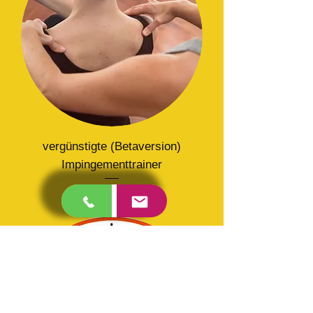
vergünstigte (Betaversion)
Impingementtrainer
Precio
35,00 €