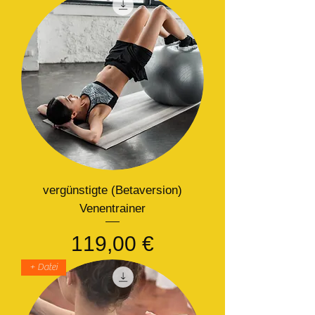
vergünstigte (Betaversion)
Venentrainer
Precio
119,00 €
+ Datei