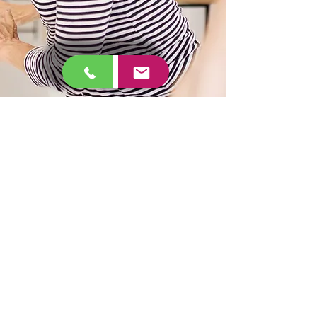
• Alle Krankenkassen &
Rentenversicherungsträger
zugelassen (Rehasport)
• Kooperationspartner: Hansefit · egym
wellpass · Urban Sports Club
• Dezentrale Standorte: Turnhallen &
Schwimmbäder in Regensburg & 20-
km-Umkreis
• Öffnungszeiten: Montag–Freitag 8:30–
20:00 Uhr (kursabhängig)