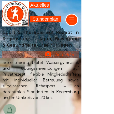
Aktuelles
Stundenplan
Sport & Therapie auf Rezept in
Regensburg – Aqua, Bewegung
& Gesundheitskurse für jeden
Anmelden
artner.training bietet Wassergymnastik
und Übungsanwendungen auf
Privatrezept, flexible Mitgliedschaften
mit individueller Betreuung sowie
zugelassenen Rehasport – an
dezentralen Standorten in Regensburg
und im Umkreis von 20 km.