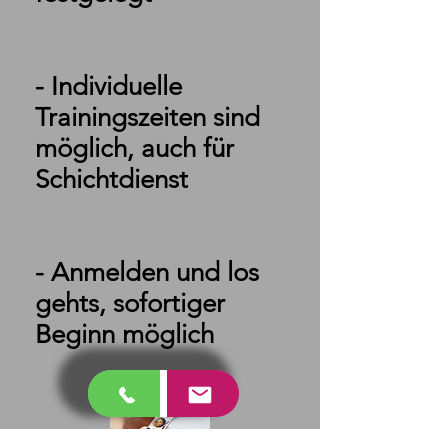
- Individuelle
Trainingszeiten sind
möglich, auch für
Schichtdienst
- Anmelden und los
gehts, sofortiger
Beginn möglich