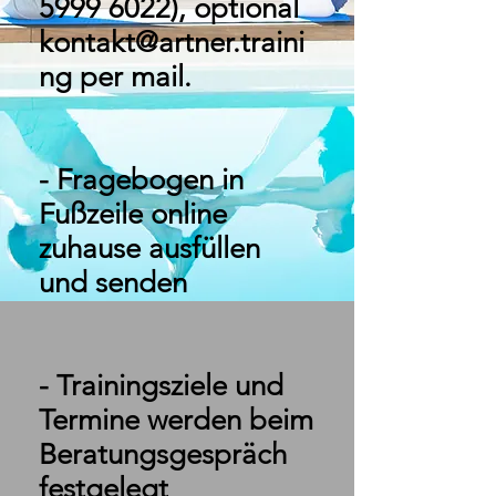
5999 6022)
, optional
kontakt@artner.traini
ng
per mail.
- Fragebogen in
Fußzeile online
zuhause ausfüllen
und senden
- Trainingsziele und
Termine werden beim
Beratungsgespräch
festgelegt