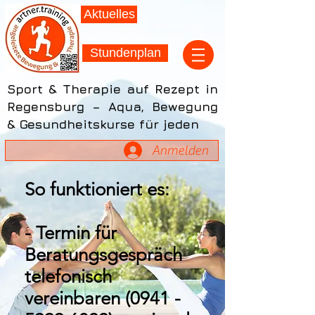
Aktuelles
Stundenplan
Sport & Therapie auf Rezept in
Regensburg – Aqua, Bewegung
& Gesundheitskurse für jeden
Anmelden
So funktioniert es:
- Termin für
Beratungsgespräch
telefonisch
vereinbaren
(0941 -